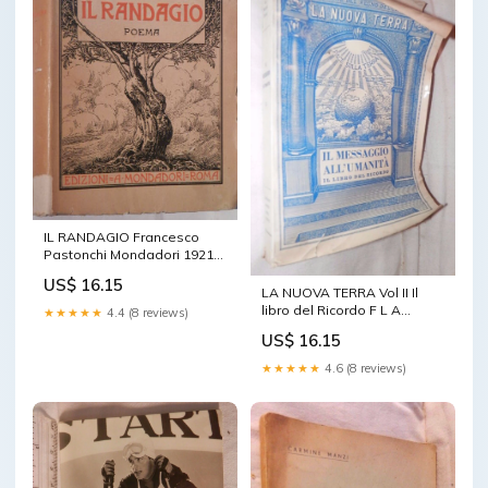
IL RANDAGIO Francesco
Pastonchi Mondadori 1921
Poesia Manuale Letteratura
US$ 16.15
di e
LA NUOVA TERRA Vol II Il
libro del Ricordo F L A
★★★★★
4.4 (8 reviews)
Freytag Chiesa del Regno di
US$ 16.15
Dio
★★★★★
4.6 (8 reviews)