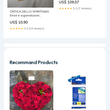
US$ 109.07
Ragazzi TV Raccolta
★★★★★
5.0 (7 reviews)
CRITICA DELLO SPIRITISMO
Errori e superstizioni
Fernando Palmes Fratelli
US$ 10.90
Melita
★★★★★
4.0 (19 reviews)
Recommand Products