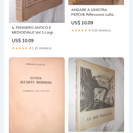
ANDARE A SINISTRA
PERCHE Riflessioni sulla
grande trasformazione
US$ 10.09
Mastroianni di
IL PENSIERO ANTICO E
★★★★★
4.0 (6 reviews)
MEDIOEVALE Vol 1 Luigi
Stefanini SEI 1937 Filosofia
US$ 10.09
Manuale
★★★★★
4.1 (5 reviews)