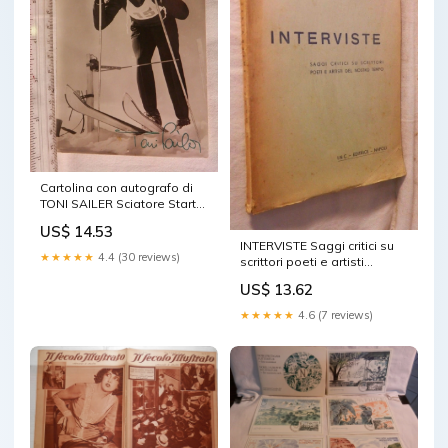
Cartolina con autografo di
TONI SAILER Sciatore Start
Partenza Sky Sailertex del
US$ 14.53
INTERVISTE Saggi critici su
★★★★★
4.4 (30 reviews)
scrittori poeti e artisti
Carmine Manzi INC Editore
US$ 13.62
★★★★★
4.6 (7 reviews)