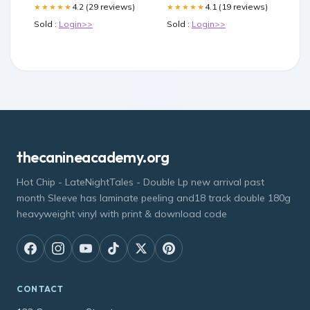
4.2 (29 reviews)
4.1 (19 reviews)
★★★★★
★★★★★
Sold :
Login>>
Sold :
Login>>
thecanineacademy.org
Hot Chip - LateNightTales - Double Lp new arrival past
month Sleeve has laminate peeling and18 track double 180g
heavyweight vinyl with print & download code
CONTACT