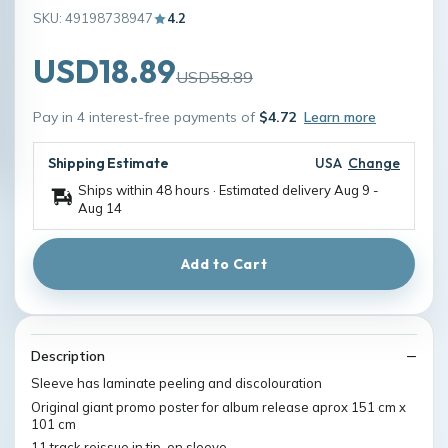
SKU: 49198738947
4.2
USD18.89
USD58.89
Pay in 4 interest-free payments of
$4.72
Learn more
Shipping Estimate
USA
Change
Ships within 48 hours · Estimated delivery
Aug 9
-
Aug 14
Add to Cart
Description
Sleeve has laminate peeling and discolouration
Original giant promo poster for album release aprox 151 cm x
101 cm
11 track reissue in tip-on sleeve