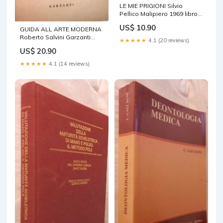
LE MIE PRIGIONI Silvio
Pellico Malipiero 1969 libro
di scritto da per saggistica
US$ 10.90
GUIDA ALL ARTE MODERNA
Roberto Salvini Garzanti
★★★★★
4.1 (20 reviews)
1956 Artistica Manuale
US$ 20.90
Dizionari
★★★★★
4.1 (14 reviews)