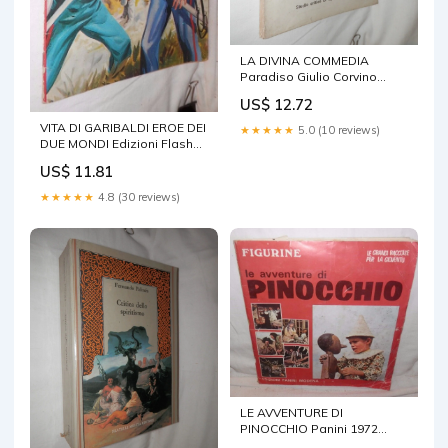
LA DIVINA COMMEDIA
Paradiso Giulio Corvino
Dottrinari 1969 libro di scritto
US$ 12.72
da
VITA DI GARIBALDI EROE DEI
★★★★★
5.0 (10 reviews)
DUE MONDI Edizioni Flash
1982 Figurine Risorgimento
US$ 11.81
★★★★★
4.8 (30 reviews)
LE AVVENTURE DI
PINOCCHIO Panini 1972
Collezionismo Figurine