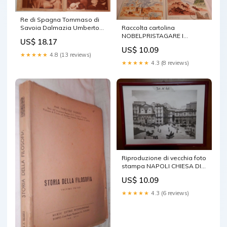
Re di Spagna Tommaso di
Savoia Dalmazia Umberto
Raccolta cartolina
di Savoia Tripoli Kurten
NOBELPRISTAGARE I
US$ 18.17
Albani
LITTERATUR fem maximikort
US$ 10.09
21 november 1985
★★★★★
4.8 (13 reviews)
★★★★★
4.3 (8 reviews)
Riproduzione di vecchia foto
stampa NAPOLI CHIESA DI
SAN FERDINANDO circa
US$ 10.09
1890
★★★★★
4.3 (6 reviews)