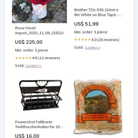
Brother TZe-535 12mm x
8m White on Blue Tape -
for use in Brother Printer
US$ 51.99
Kids-Art-&-Craft
Rose Heart
Min. order: 1 piece
import_2020_11_09_225224
4.0 (26 reviews)
★★★★★
US$ 225.00
Sold :
Login>>
Min. order: 1 piece
4.6 (11 reviews)
★★★★★
Sold :
Login>>
Powershot Faltbarer
Trinkflaschenhalter für 10
Flaschen SC St. Valentin
US$ 16.00