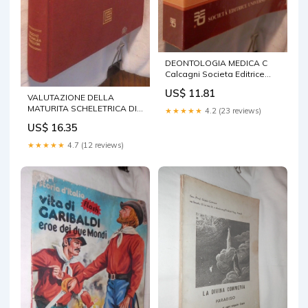
DEONTOLOGIA MEDICA C
Calcagni Societa Editrice
Universo 1987 Medicina
US$ 11.81
Manuale di
VALUTAZIONE DELLA
MATURITA SCHELETRICA DI
★★★★★
4.2 (23 reviews)
MANO E POLSO IL METODO
US$ 16.35
FELS A F Roche
★★★★★
4.7 (12 reviews)