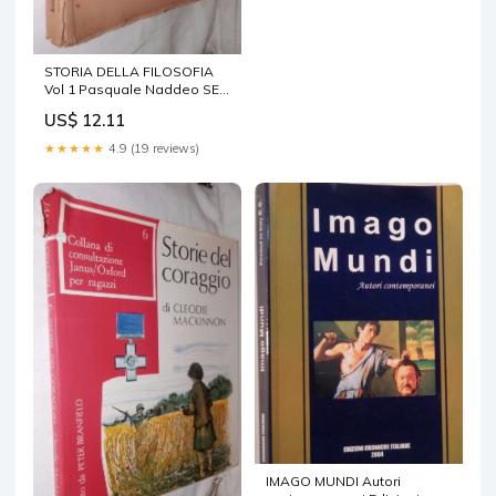
STORIA DELLA FILOSOFIA
Vol 1 Pasquale Naddeo SEI
1939 Manuele Filosofico
US$ 12.11
Salerno
★★★★★
4.9 (19 reviews)
IMAGO MUNDI Autori