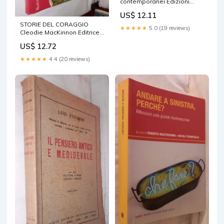
contemporanei Edizioni
Cronache Italiane 2004
US$ 12.11
Poesia Manuale
STORIE DEL CORAGGIO
★★★★★
5.0 (19 reviews)
Cleodie MacKinnon Editrice
Janus 1972 Narrativa
US$ 12.72
Ragazzi di e
★★★★★
4.4 (20 reviews)