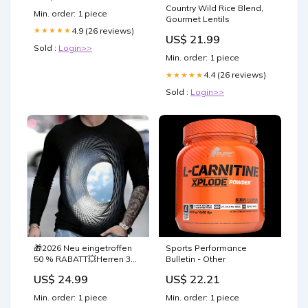
Country Wild Rice Blend,
Min. order: 1 piece
Gourmet Lentils
4.9 (26 reviews)
★★★★★
US$ 21.99
Sold :
Login>>
Min. order: 1 piece
4.4 (26 reviews)
★★★★★
Sold :
Login>>
🎁2026 Neu eingetroffen
Sports Performance
50 % RABATT💥Herren 3D-
Bulletin - Other
Digitaldruck-Grafikoberteil
US$ 24.99
US$ 22.21
Größe:M/EU 38-40
Min. order: 1 piece
Min. order: 1 piece