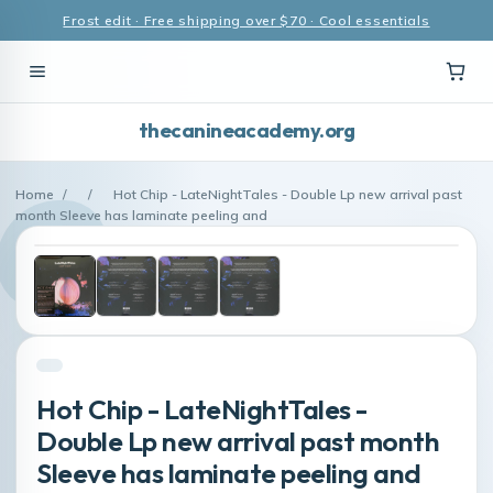
Frost edit · Free shipping over $70 · Cool essentials
thecanineacademy.org
Home
/
/
Hot Chip - LateNightTales - Double Lp new arrival past
month Sleeve has laminate peeling and
Hot Chip - LateNightTales -
Double Lp new arrival past month
Sleeve has laminate peeling and